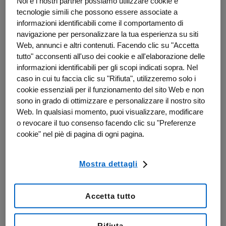
Noi e i nostri partner possiamo utilizzare cookie e
molteplicità di benefici che derivano
dall’integrazione
tecnologie simili che possono essere associate a
dell’esercizio fisico alle cure oncologiche.
informazioni identificabili come il comportamento di
navigazione per personalizzare la tua esperienza su siti
è associata a una riduzione del rischio di sviluppare alcuni
Web, annunci e altri contenuti. Facendo clic su "Accetta
2
tumori e può contributire a ridurre il rischio di recidiva.
tutto" acconsenti all'uso dei cookie e all'elaborazione delle
Può favorire una migliore risposta ad alcuni trattamenti, come
informazioni identificabili per gli scopi indicati sopra. Nel
2
chirurgia, chemioterapia, radioterapia e immunoterapia.
caso in cui tu faccia clic su "Rifiuta", utilizzeremo solo i
cookie essenziali per il funzionamento del sito Web e non
è associata a miglioramenti nella funzionalità del sistema
sono in grado di ottimizzare e personalizzare il nostro sito
2
immunitario.
Web. In qualsiasi momento, puoi visualizzare, modificare
3
può contribuire a un aumento della sopravvivenza.
o revocare il tuo consenso facendo clic su "Preferenze
cookie" nel piè di pagina di ogni pagina.
Può aiutare a ridurre alcuni effetti collaterali dei trattamenti
3
come la fatica, l’anemia e la neuropatia periferica.
è associata a benefici per la salute mentale; contribuendo alla
Mostra dettagli
1
riduzione di ansia e depressione e al benessere generale.
1
Può migliorare la qualità della vita fisica e sociale.
Accetta tutto
Con la collaborazione di scienziati motori, chinesiologi e medici
dello sport, Amgen promuove la consapevolezza sul ruolo
Rifiuta