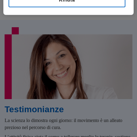
dell’attività fisica come supporto nel percorso di cura.
Testimonianze
La scienza lo dimostra ogni giorno: il movimento è un alleato
prezioso nel percorso di cura.
L’attività fisica aiuta il corpo a tollerare meglio le terapie, sostiene