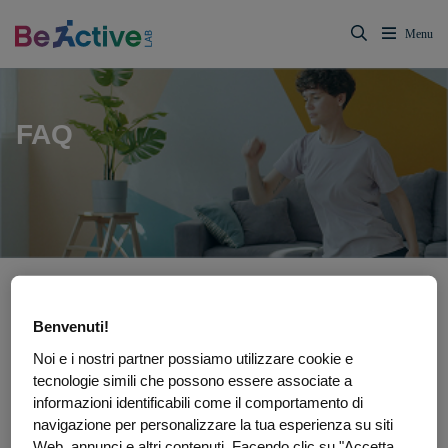
FAQ
Attività fisica e benessere in
Benvenuti!
oncologia:
Noi e i nostri partner possiamo utilizzare cookie e
domande e risposte utili
tecnologie simili che possono essere associate a
informazioni identificabili come il comportamento di
Prendersi cura del proprio corpo durante e dopo un percorso
navigazione per personalizzare la tua esperienza su siti
oncologico è possibile, anche attraverso un’attività fisica adeguata.
Web, annunci e altri contenuti. Facendo clic su "Accetta