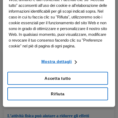
In questa sezione rispondiamo ad alcune delle domande più
tutto" acconsenti all'uso dei cookie e all'elaborazione delle
frequenti per aiutarti a comprendere come il movimento possa
informazioni identificabili per gli scopi indicati sopra. Nel
sostenere il benessere, migliorare la qualità della vita e
caso in cui tu faccia clic su "Rifiuta", utilizzeremo solo i
accompagnarti in modo sicuro nel tuo percorso.
cookie essenziali per il funzionamento del sito Web e non
sono in grado di ottimizzare e personalizzare il nostro sito
Le risposte si basano su evidenze scientifiche e sul contributo di
Web. In qualsiasi momento, puoi visualizzare, modificare
esperti, ma non sostituiscono in alcun modo il parere del medico
o revocare il tuo consenso facendo clic su "Preferenze
curante.
cookie" nel piè di pagina di ogni pagina.
Posso fare attività fisica durante le terapie
Mostra dettagli
oncologiche?
Quanta attività fisica è consigliata per migliorare il
Accetta tutto
benessere?
Rifiuta
L’attività fisica può aiutare anche sul piano emotivo?
L’attività fisica può aiutare a ridurre gli effetti