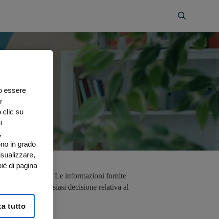
no essere
r
 clic su
i
,
ono in grado
isualizzare,
iè di pagina
parere del medico. Le informazioni fornite
rimento per qualsiasi decisione relativa al
a tutto