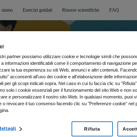
 siamo
Esercizi guidati
Risorse scientifiche
FAQ
i!
ostri partner possiamo utilizzare cookie e tecnologie simili che posso
 a informazioni identificabili come il comportamento di navigazione pe
zzare la tua esperienza su siti Web, annunci e altri contenuti. Facendo
icerca
utto" acconsenti all'uso dei cookie e all'elaborazione delle informazion
bili per gli scopi indicati sopra. Nel caso in cui tu faccia clic su "Rifiuta"
emo solo i cookie essenziali per il funzionamento del sito Web e non s
zare e personalizzare il nostro sito Web. In qualsiasi momento, puoi v
e o revocare il tuo consenso facendo clic su "Preferenze cookie" nel p
 hanno esclusivamente finalità informativa e non intendono sostituire il 
gina.
cazioni del proprio medico curante, al quale è sempre opportuno fare rife
ettagli
Rifiuta
Accett