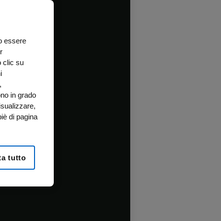
no essere
r
 clic su
i
,
ono in grado
isualizzare,
iè di pagina
a tutto