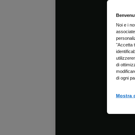
Benvenut
Noi e i n
associate
personali
"Accetta t
identifica
utilizzer
di ottimiz
modificar
di ogni pa
Mostra d