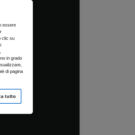
no essere
r
 clic su
i
,
ono in grado
isualizzare,
iè di pagina
a tutto