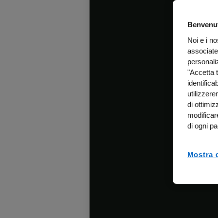
Benvenut
Noi e i n
associate
personali
"Accetta t
identifica
utilizzer
di ottimiz
modificar
di ogni pa
Mostra d