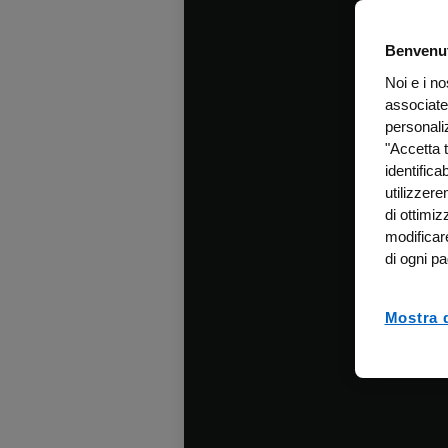
Benvenut
Noi e i n
associate
personali
"Accetta t
identifica
utilizzer
di ottimiz
modificar
di ogni pa
Mostra d