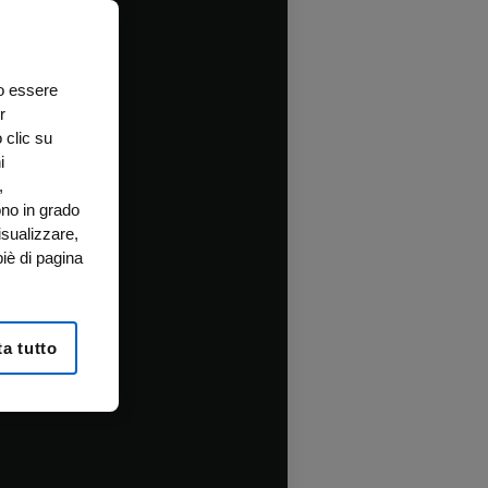
no essere
r
 clic su
i
,
ono in grado
isualizzare,
iè di pagina
a tutto